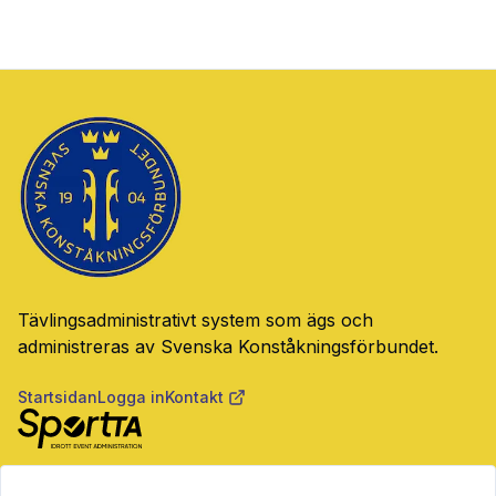
Tävlingsadministrativt system som ägs och
administreras av Svenska Konståkningsförbundet.
Startsidan
Logga in
Kontakt
SportTA är ett system för tävlingsadministration, event,