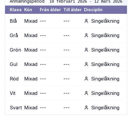
Anmälningsperiod
10 februari 2026 - 12 mars 2026
Klass
Kön
Från ålder
Till ålder
Disciplin
Blå
Mixad
---
---
Singelåkning
Grå
Mixad
---
---
Singelåkning
Grön
Mixad
---
---
Singelåkning
Gul
Mixad
---
---
Singelåkning
Röd
Mixad
---
---
Singelåkning
Vit
Mixad
---
---
Singelåkning
Svart
Mixad
---
---
Singelåkning