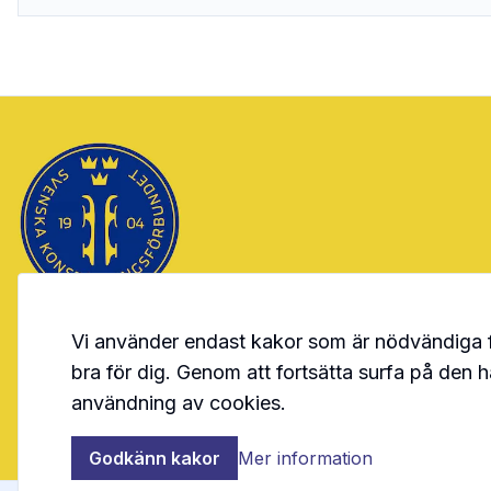
Vi använder endast kakor som är nödvändiga 
Tävlingsadministrativt system som ägs och administreras
av Svenska Konståkningsförbundet.
bra för dig. Genom att fortsätta surfa på den 
användning av cookies.
Startsidan
Logga in
Kontakt
Godkänn kakor
Mer information