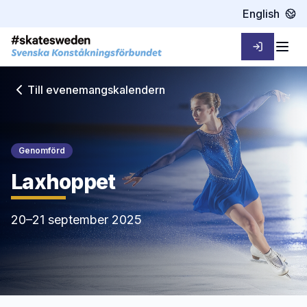
English
Logga in
Öpp
Till evenemangskalendern
Genomförd
Laxhoppet
20–21 september 2025