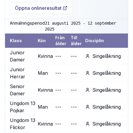
Öppna onlineresultat
Anmälningsperiod
21 augusti 2025 - 12 september
2025
Från
Till
Klass
Kön
Disciplin
ålder
ålder
Junior
Kvinna
---
---
Singelåkning
Damer
Junior
Man
---
---
Singelåkning
Herrar
Senior
Kvinna
---
---
Singelåkning
Damer
Ungdom 13
Man
---
---
Singelåkning
Pojkar
Ungdom 13
Kvinna
---
---
Singelåkning
Flickor