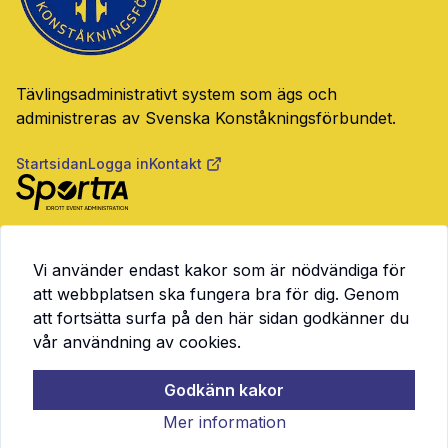
Tävlingsadministrativt system som ägs och
administreras av Svenska Konståkningsförbundet.
Startsidan
Logga in
Kontakt
SportTA är ett system för tävlingsadministration, event,
medlemskap, licenser och betalningar. Anpassat för
Vi använder endast kakor som är nödvändiga för
idrottsförbund och föreningar som vill effektivisera sina
att webbplatsen ska fungera bra för dig. Genom
processer.
att fortsätta surfa på den här sidan godkänner du
Läs mer på
consid.com/sportta
vår användning av cookies.
Godkänn kakor
Mer information
Kakor
Användarvillkor